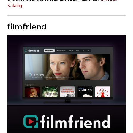
Katalog
.
filmfriend